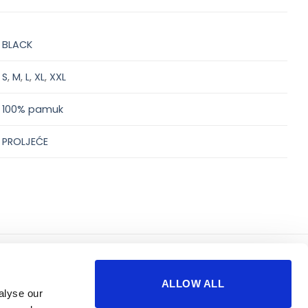
BLACK
S
,
M
,
L
,
XL
,
XXL
100% pamuk
PROLJEĆE
korisno
o nama
ALLOW ALL
sigurnost plaćanja
impressum
alyse our
česta pitanja
kontakti