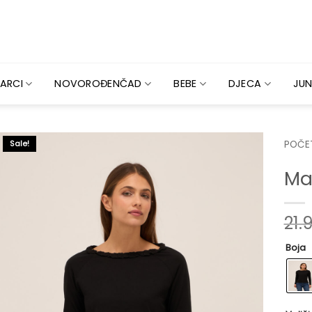
ARCI
NOVOROĐENČAD
BEBE
DJECA
JUN
Sale!
POČE
Ma
21.
Boja