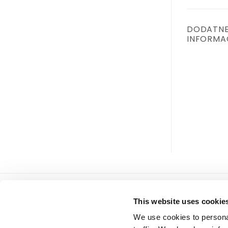
DODATN
INFORMA
Tiffany d.o.o.
servis
This website uses cookie
Zmaja od Bosne 7, Sarajevo
Uslovi
We use cookies to personal
Bosna i Hercegovina
Politi
Telefon: +387 33 592 465