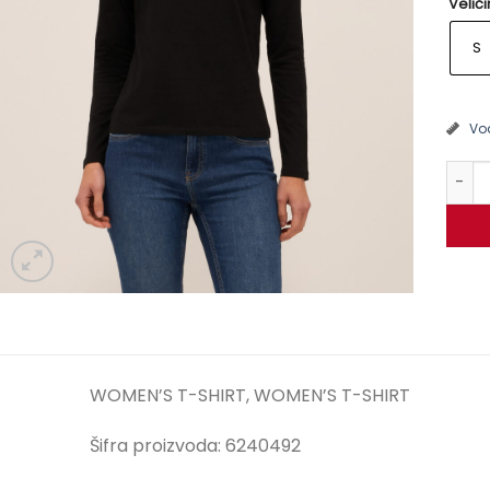
Velič
S
Vod
Majic
WOMEN’S T-SHIRT, WOMEN’S T-SHIRT
Šifra proizvoda: 6240492