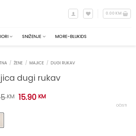
0.00
KM
IORI
SNIŽENJE
MORE-BLUKIDS
TNA
/
ŽENE
/
MAJICE
/
DUGI RUKAV
jica dugi rukav
Original
Current
95
15.90
KM
KM
price
price
OČISTI
was:
is:
21.95 KM.
15.90 KM.