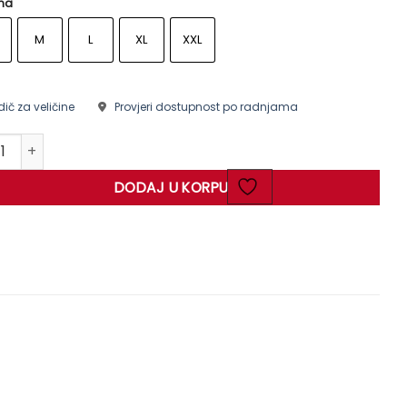
ina
M
L
XL
XXL
ič za veličine
Provjeri dostupnost po radnjama
a dugi rukav količina
DODAJ U KORPU