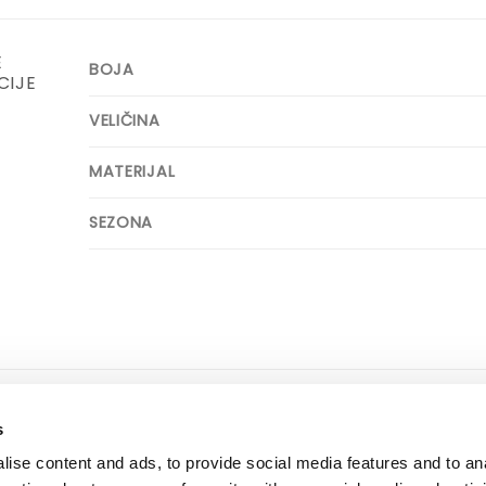
E
BOJA
CIJE
VELIČINA
MATERIJAL
SEZONA
ne informacije
dostava i plaćanje
s
 korištenja i kupovine
dostava i povrat
ise content and ads, to provide social media features and to an
ka privatnosti
načini plaćanja