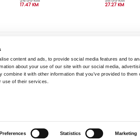
24.95
KM
38.95
KM
17.47
KM
27.27
KM
ne informacije
dostava i plaćanje
s
 korištenja i kupovine
dostava i povrat
ise content and ads, to provide social media features and to an
ka privatnosti
načini plaćanja
rmation about your use of our site with our social media, advertis
 combine it with other information that you’ve provided to them o
 use of their services.
Preferences
Statistics
Marketing