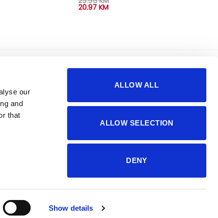
29.95
KM
20.97
KM
korisno
o nama
ALLOW ALL
sigurnost plaćanja
impressum
alyse our
česta pitanja
kontakti
ing and
r that
ALLOW SELECTION
DENY
Show details