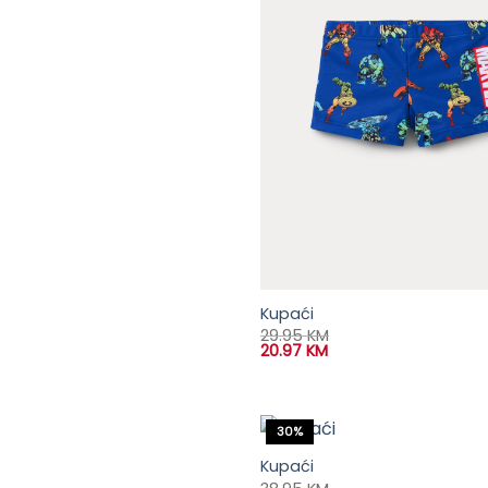
Kupaći
29.95
KM
20.97
KM
30%
Kupaći