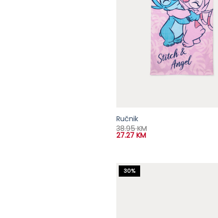
Ručnik
38.95
KM
27.27
KM
30%