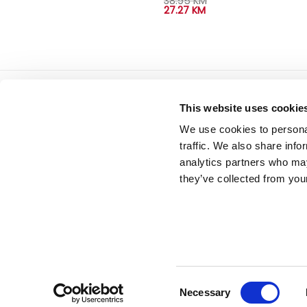
38.95
KM
27.27
KM
Tiffany d.o.o.
servis
This website uses cookie
Zmaja od Bosne 7, Sarajevo
Uslovi
We use cookies to personal
Bosna i Hercegovina
Politi
Telefon: +387 33 592 465
traffic. We also share info
Email: support@italianbrands.ba
analytics partners who may
they’ve collected from your
O NAMA
POSAO
NEWSLETTER
Consent
Necessary
Selection
Sva prava na sadržaj stranice zadržava Italianbrands.ba