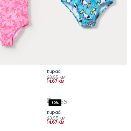
Kupaći
20.95
KM
14.67
KM
30%
Kupaći
20.95
KM
14.67
KM