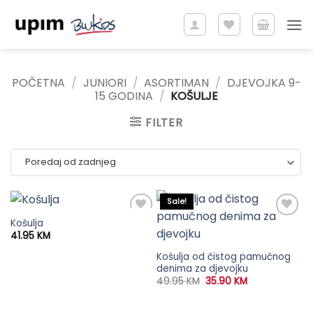
Skip
to
content
POČETNA
/
JUNIORI
/
ASORTIMAN
/
DJEVOJKA 9-
15 GODINA
/
KOŠULJE
FILTER
Sale!
Košulja
41.95
KM
Košulja od čistog pamučnog
denima za djevojku
Original
Current
49.95
KM
35.90
KM
price
price
was:
is:
49.95 KM.
35.90 KM.