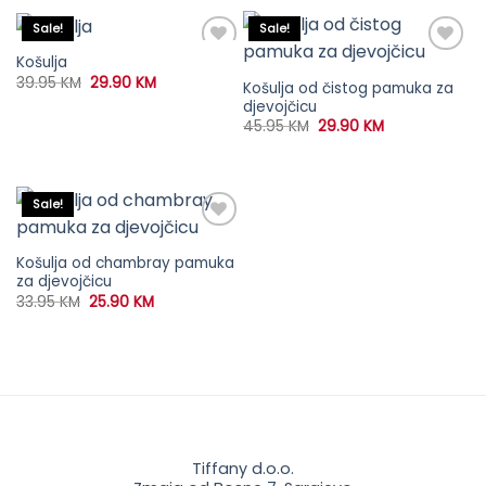
Sale!
Sale!
Košulja
Original
Current
39.95
KM
29.90
KM
Košulja od čistog pamuka za
price
price
djevojčicu
was:
is:
39.95 KM.
29.90 KM.
Original
Current
45.95
KM
29.90
KM
price
price
was:
is:
45.95 KM.
29.90 KM.
Sale!
Košulja od chambray pamuka
za djevojčicu
Original
Current
33.95
KM
25.90
KM
price
price
was:
is:
33.95 KM.
25.90 KM.
Tiffany d.o.o.