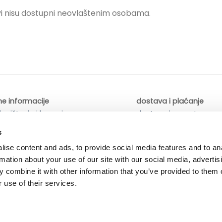
vi nisu dostupni neovlaštenim osobama.
ne informacije
dostava i plaćanje
 korištenja i kupovine
dostava i povrat
ka privatnosti
načini plaćanja
s
ise content and ads, to provide social media features and to an
rmation about your use of our site with our social media, advertis
 combine it with other information that you’ve provided to them o
 use of their services.