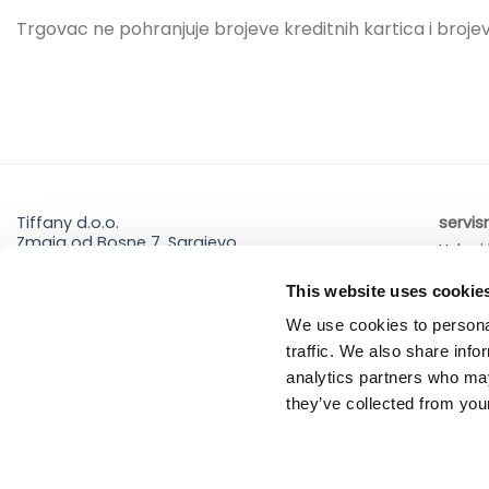
Trgovac ne pohranjuje brojeve kreditnih kartica i broje
Tiffany d.o.o.
servis
Zmaja od Bosne 7, Sarajevo
Uslovi
Bosna i Hercegovina
Politi
Telefon: +387 33 592 465
This website uses cookie
Email: support@italianbrands.ba
We use cookies to personal
traffic. We also share info
analytics partners who may
they’ve collected from your