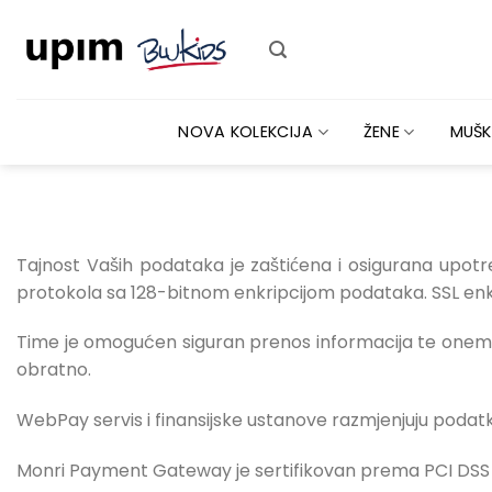
Skip
to
content
NOVA KOLEKCIJA
ŽENE
MUŠK
Tajnost Vaših podataka je zaštićena i osigurana upo
protokola sa 128-bitnom enkripcijom podataka. SSL enkri
Time je omogućen siguran prenos informacija te onemo
obratno.
WebPay servis i finansijske ustanove razmjenjuju podatk
Monri Payment Gateway je sertifikovan prema PCI DSS 