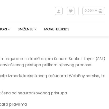
0.00
KM
IORI
SNIŽENJE
MORE-BLUKIDS
eta osigurane su korištenjem Secure Socket Layer (SSL)
neovlaštenog pristupa prilikom njihovog prenosa.
ije između korisnikovog računara i WebPay servisa, te
tićena od neautorizovanog pristupa.
ard pravilima.