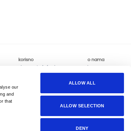
korisno
o nama
sigurnost plaćanja
impressum
česta pitanja
kontakti
ALLOW ALL
alyse our
ing and
r that
ALLOW SELECTION
DENY