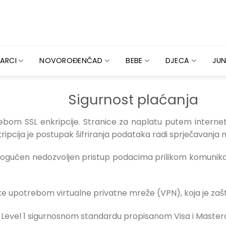
ARCI
NOVOROĐENČAD
BEBE
DJECA
JUN
Sigurnost plaćanja
trebom SSL enkripcije. Stranice za naplatu putem intern
pcija je postupak šifriranja podataka radi sprječavanja 
gućen nedozvoljen pristup podacima prilikom komunikac
e upotrebom virtualne privatne mreže (VPN), koja je zaš
Level 1 sigurnosnom standardu propisanom Visa i Masterc