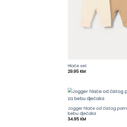
Hlače set
29.95
KM
Jogger hlače od čistog pam
bebu dječaka
34.95
KM