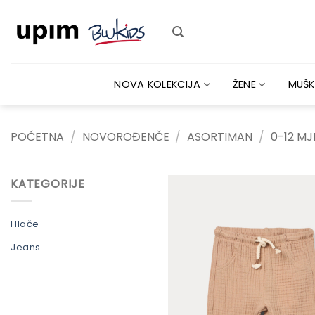
Skip
to
content
NOVA KOLEKCIJA
ŽENE
MUŠK
POČETNA
/
NOVOROĐENČE
/
ASORTIMAN
/
0-12 MJ
KATEGORIJE
Hlače
Jeans