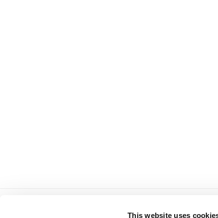
Tiffany d.o.o.
servis
This website uses cookie