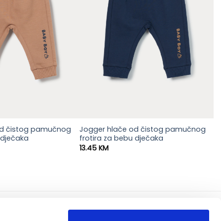
od čistog pamučnog
Jogger hlače od čistog pamučnog
 dječaka
frotira za bebu dječaka
13.45
KM
korisno
o nama