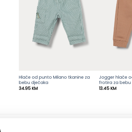
Hlače od punto Milano tkanine za
Jogger hlače 
bebu dječaka
frotira za bebu
34.95
KM
13.45
KM
ne informacije
dostava i plaćanje
s