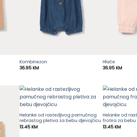
Kombinezon
Hlače
36.95
KM
36.95
KM
Helanke od rastezljivog pamučnog
Helanke od ras
rebrastog pletiva za bebu djevojčicu
frotira za bebu
13.45
KM
13.45
KM