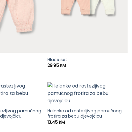
Hlače set
29.95
KM
tezljivog pamučnog
Helanke od rastezljivog pamučnog
 djevojčicu
frotira za bebu djevojčicu
13.45
KM