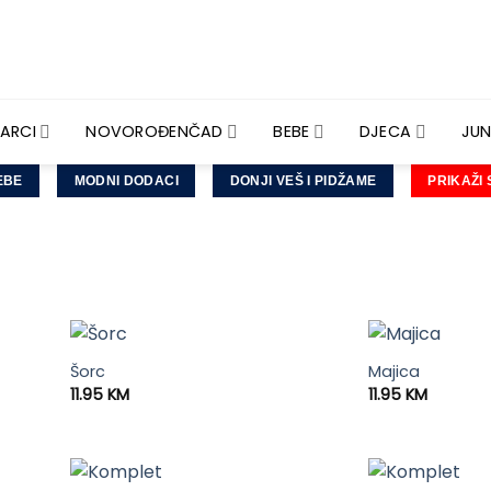
ARCI
NOVOROĐENČAD
BEBE
DJECA
JUN
EBE
MODNI DODACI
DONJI VEŠ I PIDŽAME
PRIKAŽI
Šorc
Majica
11.95
KM
11.95
KM