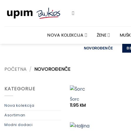
Skip
to
content
NOVA KOLEKCIJA
ŽENE
MUŠK
NOVOROĐENČE
B
POČETNA
/
NOVOROĐENČE
KATEGORIJE
Šorc
11.95
KM
Nova kolekcija
Asortiman
Modni dodaci