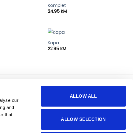
Komplet
24.95
KM
Kapa
22.95
KM
korisno
o nama
ALLOW ALL
sigurnost plaćanja
impressum
alyse our
česta pitanja
kontakti
ing and
r that
ALLOW SELECTION