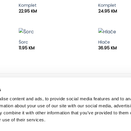
Komplet
Komplet
22.95
KM
24.95
KM
Šorc
Hlače
11.95
KM
36.95
KM
ne informacije
dostava i plaćanje
s
 korištenja i kupovine
dostava i povrat
ise content and ads, to provide social media features and to an
ka privatnosti
načini plaćanja
rmation about your use of our site with our social media, advertis
 combine it with other information that you’ve provided to them o
 use of their services.