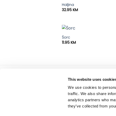
Haljina
32.95
KM
Šorc
11.95
KM
Tiffany d.o.o.
servis
This website uses cookie
Zmaja od Bosne 7, Sarajevo
Uslovi
We use cookies to personal
Bosna i Hercegovina
Politi
Telefon: +387 33 592 465
traffic. We also share info
Email: support@italianbrands.ba
analytics partners who may
they’ve collected from your