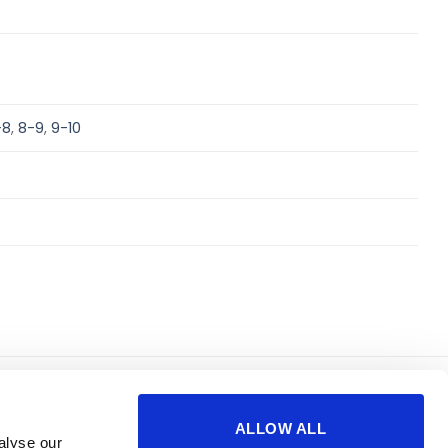
-8
,
8-9
,
9-10
korisno
o nama
ALLOW ALL
sigurnost plaćanja
impressum
alyse our