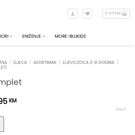
0.00
KM
IORI
SNIŽENJE
MORE-BLUKIDS
TNA
/
DJECA
/
ASORTIMAN
/
DJEVOJČICA 2-9 GODINA
/
ETI
mplet
.95
KM
OČISTI