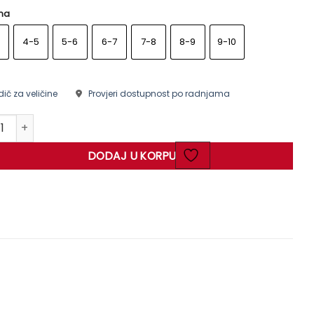
ina
4-5
5-6
6-7
7-8
8-9
9-10
ič za veličine
Provjeri dostupnost po radnjama
et količina
DODAJ U KORPU