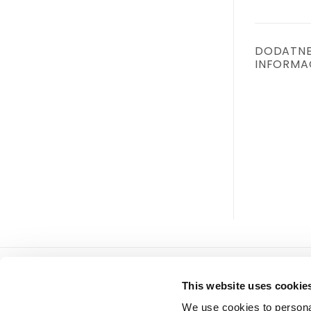
DODATN
INFORMA
Tiffany d.o.o.
servis
This website uses cookie
Zmaja od Bosne 7, Sarajevo
Uslovi
We use cookies to personal
Bosna i Hercegovina