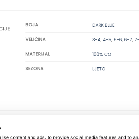
E
BOJA
DARK BLUE
CIJE
VELIČINA
3-4
,
4-5
,
5-6
,
6-7
,
7
MATERIJAL
100% CO
SEZONA
LJETO
ne informacije
dostava i plaćanje
s
 korištenja i kupovine
dostava i povrat
ise content and ads, to provide social media features and to an