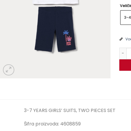
Velič
3-4
Vod
Kompl
3-7 YEARS GIRLS’ SUITS, TWO PIECES SET
Šifra proizvoda: 4608859