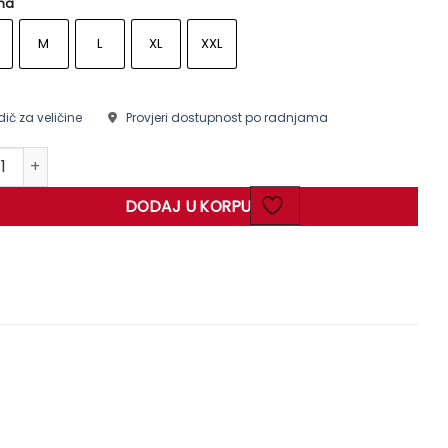
ina
M
L
XL
XXL
ič za veličine
Provjeri dostupnost po radnjama
e količina
DODAJ U KORPU