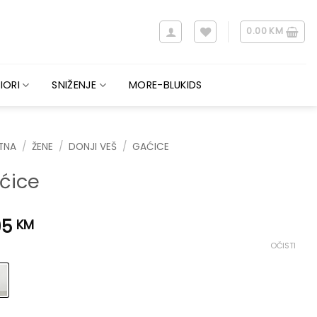
0.00
KM
IORI
SNIŽENJE
MORE-BLUKIDS
TNA
/
ŽENE
/
DONJI VEŠ
/
GAĆICE
ćice
95
KM
OČISTI