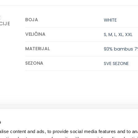
E
BOJA
WHITE
CIJE
VELIČINA
S
,
M
,
L
,
XL
,
XXL
MATERIJAL
93% bambus 7%
SEZONA
SVE SEZONE
ne informacije
dostava i plaćanje
s
 korištenja i kupovine
dostava i povrat
ise content and ads, to provide social media features and to an
ka privatnosti
načini plaćanja