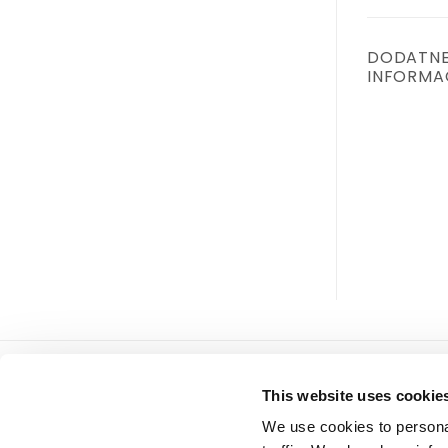
DODATN
INFORMA
Tiffany d.o.o.
servis
This website uses cookie
Zmaja od Bosne 7, Sarajevo
Uslovi
We use cookies to personal
Bosna i Hercegovina
Politi
Telefon: +387 33 592 465