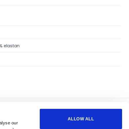
 elastan
korisno
o nama
ALLOW ALL
sigurnost plaćanja
impressum
alyse our
česta pitanja
kontakti