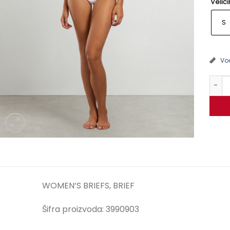
Velič
S
Vod
Gaćic
WOMEN’S BRIEFS, BRIEF
Šifra proizvoda: 3990903