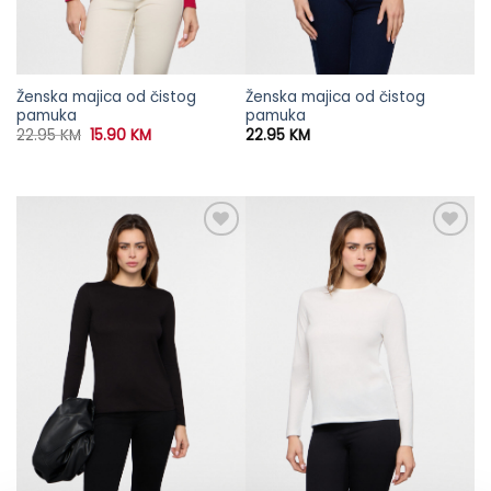
Ženska majica od čistog
Ženska majica od čistog
pamuka
pamuka
Original
Current
22.95
KM
15.90
KM
22.95
KM
price
price
was:
is:
22.95 KM.
15.90 KM.