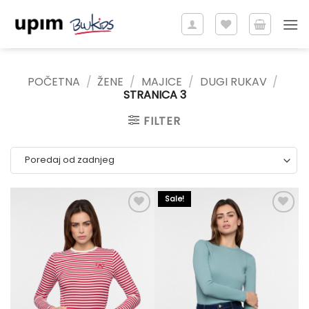
Skip
to
content
POČETNA
/
ŽENE
/
MAJICE
/
DUGI RUKAV
/
STRANICA 3
FILTER
Sale!