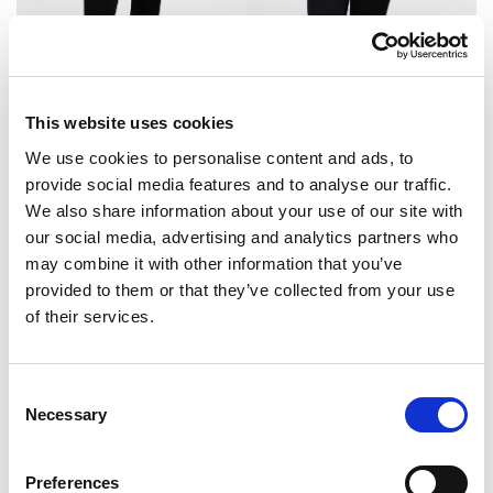
Ženska majica od čistog
Ženska majica od čistog
pamuka
pamuka
22.95
KM
22.95
KM
This website uses cookies
We use cookies to personalise content and ads, to
provide social media features and to analyse our traffic.
We also share information about your use of our site with
our social media, advertising and analytics partners who
may combine it with other information that you’ve
provided to them or that they’ve collected from your use
of their services.
Consent
Necessary
Selection
Preferences
Ženska majica s izrezom u
Ženska majica s izrezom u