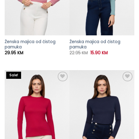
Ženska majica od čistog
Ženska majica od čistog
pamuka
pamuka
Original
Current
29.95
KM
22.95
KM
15.90
KM
price
price
was:
is:
22.95 KM.
15.90 KM.
Sale!