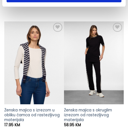
materijala
materijala
Original
Current
17.95
KM
13.90
KM
17.95
KM
price
price
was:
is:
17.95 KM.
13.90 KM.
Ženska majica s izrezom u
Ženska majica s okruglim
obliku čamca od rastezljivog
izrezom od rastezljivog
materijala
materijala
17.95
KM
58.95
KM