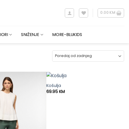
0.00
KM
IORI
SNIŽENJE
MORE-BLUKIDS
Košulja
69.95
KM