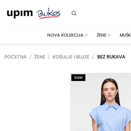
Skip
to
content
NOVA KOLEKCIJA
ŽENE
MUŠK
POČETNA
/
ŽENE
/
KOŠULJE I BLUZE
/
BEZ RUKAVA
Sale!