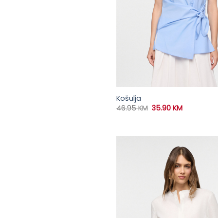
Košulja
Original
Current
46.95
KM
35.90
KM
price
price
was:
is:
46.95 KM.
35.90 KM.