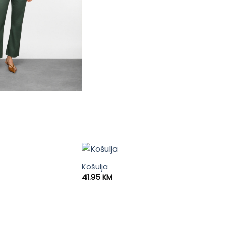
Košulja
41.95
KM