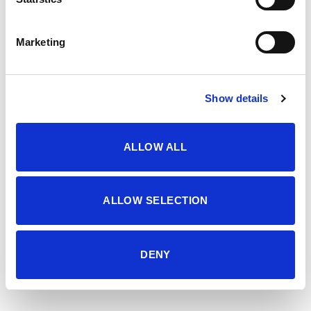
Original
Current
16.95
KM
11.90
KM
69.95
KM
price
price
was:
is:
16.95 KM.
11.90 KM.
Marketing
Sale!
Show details
ALLOW ALL
ALLOW SELECTION
DENY
Šorc
Šorc
Original
Current
21.95
KM
15.90
KM
45.95
KM
price
price
was:
is:
21.95 KM.
15.90 KM.