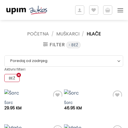
Skip
to
content
POČETNA
/
MUŠKARCI
/
HLAČE
FILTER
BEŽ
Aktivni filteri
BEŽ
Šorc
Šorc
29.95
KM
46.95
KM