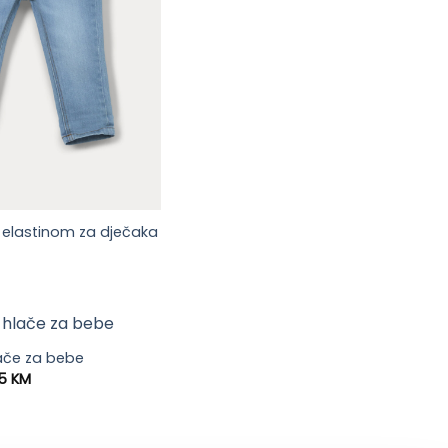
 elastinom za dječaka
ače za bebe
Price
95
KM
range:
25.90 KM
through
32.95 KM