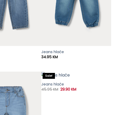
Jeans hlače
34.95
KM
Sale!
Jeans hlače
Original
Current
45.95
KM
29.90
KM
price
price
was:
is:
45.95 KM.
29.90 KM.