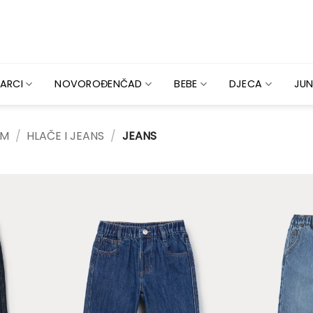
ARCI
NOVOROĐENČAD
BEBE
DJECA
JUN
 M
/
HLAČE I JEANS
/
JEANS