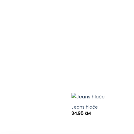
Jeans hlače
34.95
KM